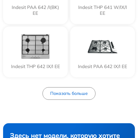
Indesit PAA 642 /I(BK)
Indesit THP 641 W/IX/I
EE
EE
Indesit THP 642 IX/I EE
Indesit PAA 642 IX/I EE
Показать больше
Здесь нет модели, которую хотите