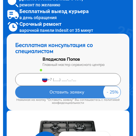
ремонт по желанию
Бесплатный выезд курьера
в день обращения
Срочный ремонт
варочной панели Indesit от 35 минут
Бесплатная консультация со
специалистом
Владислав Попов
Главный мастер сервисного центра
Оставить заявку
Нажимая на кнопку "Оставить заявку" Вы соглашаетесь c
политикой
конфиденциальности