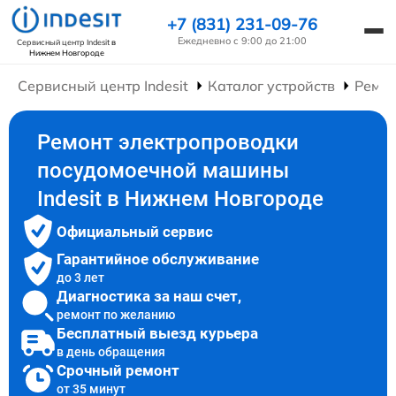
+7 (831) 231-09-76
Ежедневно с 9:00 до 21:00
Сервисный центр Indesit
в
Нижнем Новгороде
Сервисный центр Indesit
Каталог устройств
Ремо
Ремонт электропроводки
посудомоечной машины
Indesit в Нижнем Новгороде
Официальный сервис
Гарантийное обслуживание
до 3 лет
Диагностика за наш счет,
ремонт по желанию
Бесплатный выезд курьера
в день обращения
Срочный ремонт
от 35 минут