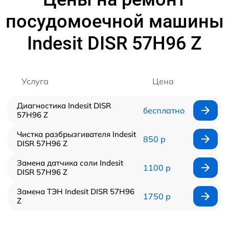
посудомоечной машины
Indesit DISR 57H96 Z
Услуга
Цена
Диагностика Indesit DISR
бесплатно
57H96 Z
Чистка разбрызгивателя Indesit
850 р
DISR 57H96 Z
Замена датчика соли Indesit
1100 р
DISR 57H96 Z
Замена ТЭН Indesit DISR 57H96
1750 р
Z