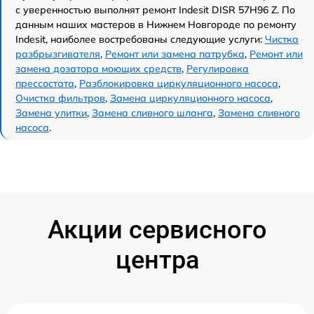
с уверенностью выполнят ремонт Indesit DISR 57H96 Z. По
данным наших мастеров в Нижнем Новгороде по ремонту
Indesit, наиболее востребованы следующие услуги:
Чистка
разбрызгивателя
,
Ремонт или замена патрубка
,
Ремонт или
замена дозатора моющих средств
,
Регулировка
прессостата
,
Разблокировка циркуляционного насоса
,
Очистка фильтров
,
Замена циркуляционного насоса
,
Замена улитки
,
Замена сливного шланга
,
Замена сливного
насоса
.
Акции сервисного
центра