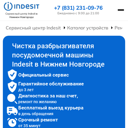
+7 (831) 231-09-76
Ежедневно с 9:00 до 21:00
Сервисный центр Indesit
в
Нижнем Новгороде
Сервисный центр Indesit
Каталог устройств
Ремо
Чистка разбрызгивателя
посудомоечной машины
Indesit в Нижнем Новгороде
Официальный сервис
Гарантийное обслуживание
до 3 лет
Диагностика за наш счет,
ремонт по желанию
Бесплатный выезд курьера
в день обращения
Срочный ремонт
от 35 минут