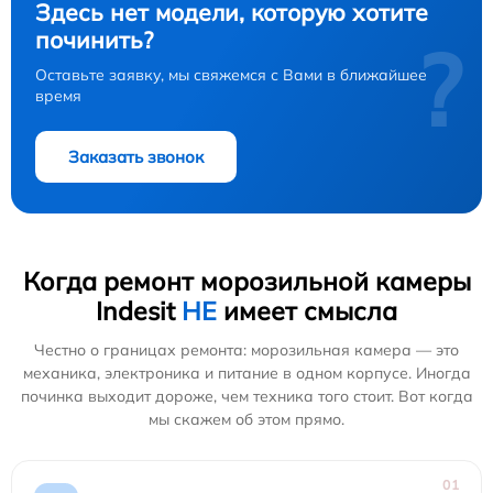
Здесь нет модели, которую хотите
починить?
?
Оставьте заявку, мы свяжемся с Вами в ближайшее
время
Заказать звонок
Когда ремонт морозильной камеры
Indesit
НЕ
имеет смысла
Честно о границах ремонта: морозильная камера — это
механика, электроника и питание в одном корпусе. Иногда
починка выходит дороже, чем техника того стоит. Вот когда
мы скажем об этом прямо.
01