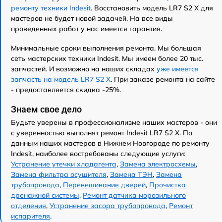
ремонту техники Indesit
. Восстановить модель LR7 S2 X для
мастеров не будет новой задачей. На все виды
проведенных работ у нас имеется гарантия.
Минимальные сроки выполнения ремонта. Мы большая
сеть мастерских техники Indesit. Мы имеем более 20 тыс.
запчастей. И возможно на наших складах
уже имеется
запчасть на модель LR7 S2 X
. При заказе ремонта на сайте
- предоставляется скидка -25%.
Знаем свое дело
Будьте уверены в профессионализме наших мастеров - они
с уверенностью выполнят ремонт Indesit LR7 S2 X. По
данным наших мастеров в Нижнем Новгороде по ремонту
Indesit, наиболее востребованы следующие услуги:
Устранение утечки хладагента
,
Замена электросхемы
,
Замена фильтра осушителя
,
Замена ТЭН
,
Замена
трубопровода
,
Перевешивание дверей
,
Прочистка
дренажной системы
,
Ремонт датчика морозильного
отделения
,
Устранение засора трубопровода
,
Ремонт
испарителя
.