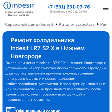
+7 (831) 231-09-76
Ежедневно с 9:00 до 21:00
Сервисный центр Indesit
в
Нижнем Новгороде
Сервисный центр Indesit
Каталог устройств
Ремон
Ремонт холодильника
Indesit LR7 S2 X в Нижнем
Новгороде
Выполняем ремонт Indesit LR7 S2 X в Нижнем Новгороде с
устранением неисправностей любой сложности. Проводим
диагностику, выявляем причины поломки, заменяем
неисправные детали и восстанавливаем
работоспособность устройства. Используем оригинальные
или рекомендованные производителем запчасти, после
ремонта выполняем проверку всех функций и
предоставляем гарантию.
Официальный сервис