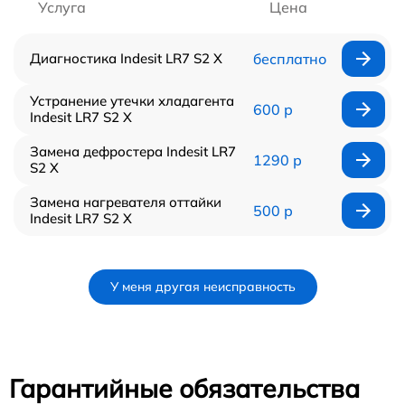
Услуга
Цена
Диагностика Indesit LR7 S2 X
бесплатно
Устранение утечки хладагента
600 р
Indesit LR7 S2 X
Замена дефростера Indesit LR7
1290 р
S2 X
Замена нагревателя оттайки
500 р
Indesit LR7 S2 X
У меня другая неисправность
Гарантийные обязательства